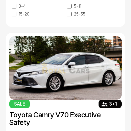
3-4
5-11
15-20
25-55
SALE
3+1
Toyota Camry V70 Executive
Safety