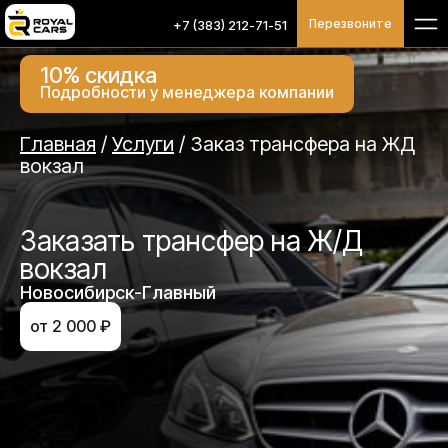
Перезвоните
+7 (383) 212-71-51
10% скидка
Подробности у менеджера компании
Главная
/
Услуги
/
Заказ трансфера на ЖД
вокзал
Заказать трансфер на Ж/Д
вокзал
Новосибирск-Главный
от 2 000 ₽