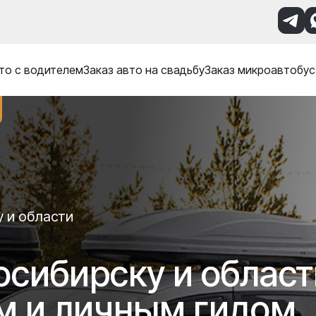
то с водителем
Заказ авто на свадьбу
Заказ микроавтобус
у и области
осибирску и област
м и личным гидом