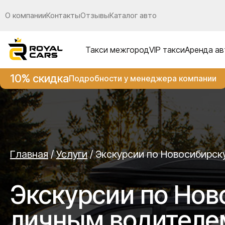
О компании
Контакты
Отзывы
Каталог авто
Такси межгород
VIP такси
Аренда ав
10% скидка
Подробности у менеджера компании
Главная
/
Услуги
/
Экскурсии по Новосибирск
Экскурсии по Нов
личным водителе