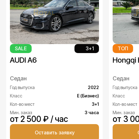
SALE
3+1
ТОП
AUDI A6
Hongqi
Седан
Седан
Год выпуска
2022
Год выпуска
Класс
Е (Бизнес)
Класс
Кол-во мест
3+1
Кол-во мест
Мин. заказ
3 часа
Мин. заказ
от 2 500 ₽ / час
от 3 00
Оставить заявку