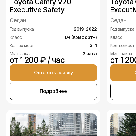
Toyota Camry V70
Toyota
Executive Safety
Executi
Седан
Седан
Год выпуска
2019-2022
Год выпуска
Класс
D+ (Комфорт+)
Класс
Кол-во мест
3+1
Кол-во мест
Мин. заказ
3 часа
Мин. заказ
от 1 200 ₽ / час
от 1 20
Оставить заявку
Подробнее