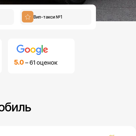
Вип-такси №1
5.0
– 61 оценок
обиль