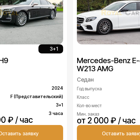
3+1
 H9
Mercedes-Benz E-
W213 AMG
Седан
2024
Год выпуска
F (Представительский)
Класс
3+1
Кол-во мест
3 часа
Мин. заказ
0 ₽ / час
от 2 000 ₽ / час
Оставить заявку
Оставить заявк