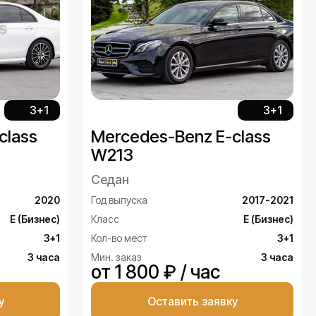
3+1
3+1
class
Mercedes-Benz E-class
W213
Седан
2020
Год выпуска
2017-2021
E (Бизнес)
Класс
Е (Бизнес)
3+1
Кол-во мест
3+1
3 часа
Мин. заказ
3 часа
от 1 800 ₽ / час
у
Оставить заявку