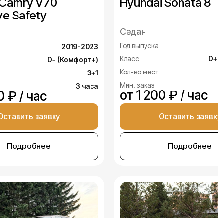
 Camry V70
Hyundai Sonata 8
ve Safety
Седан
Год выпуска
2019-2023
Класс
D+
D+ (Комфорт+)
Кол-во мест
3+1
Мин. заказ
3 часа
от 1 200 ₽ / час
0 ₽ / час
Оставить заявку
Оставить заявк
Подробнее
Подробнее