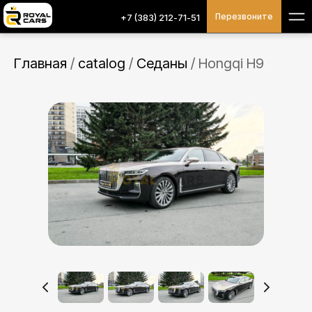
Перезвоните
+7 (383) 212-71-51
Главная
/
catalog
/
Седаны
/
Hongqi H9