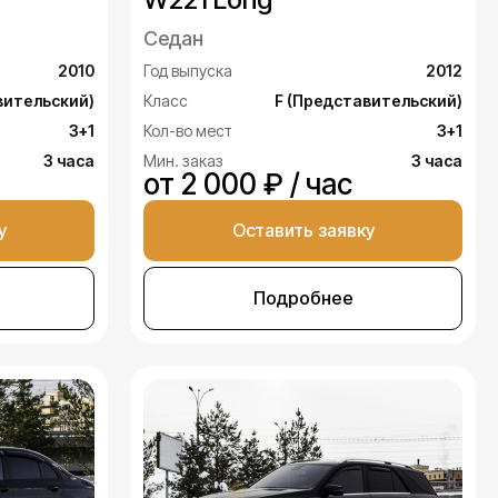
Седан
2010
Год выпуска
2012
вительский)
Класс
F (Представительский)
3+1
Кол-во мест
3+1
3 часа
Мин. заказ
3 часа
от 2 000 ₽ / час
у
Оставить заявку
Подробнее