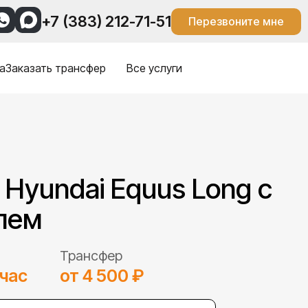
+7 (383) 212-71-51
Перезвоните мне
а
Заказать трансфер
Все услуги
Hyundai Equus Long с
лем
Трансфер
 час
от 4 500 ₽