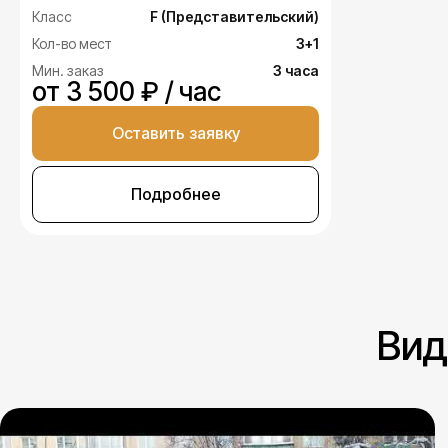
Класс
F (Представительский)
Кол-во мест
3+1
Мин. заказ
3 часа
от 3 500 ₽ / час
Оставить заявку
Подробнее
Вид