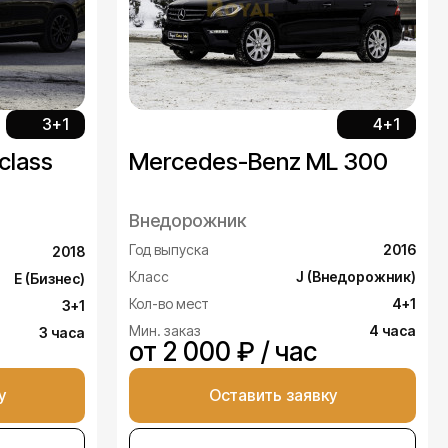
3+1
4+1
class
Mercedes-Benz ML 300
Внедорожник
Год выпуска
2016
2018
Класс
J (Внедорожник)
E (Бизнес)
Кол-во мест
4+1
3+1
Мин. заказ
4 часа
3 часа
от 2 000 ₽ / час
у
Оставить заявку