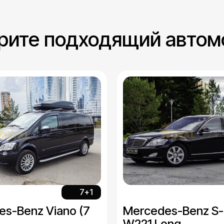
рите подходящий автом
7+1
s-Benz Viano (7
Mercedes-Benz S-
W221 Long