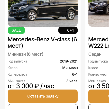
SALE
6+1
Mercedes-Benz V-class (6
Merced
мест)
W222 L
Минивэн (6 мест)
Седан
Год выпуска
2019-2021
Год выпуска
Класс
Минивэн
Класс
Кол-во мест
6+1
Кол-во мест
Мин. заказ
3 часа
Мин. заказ
от 3 000 ₽ / час
от 3 50
Оставить заявку