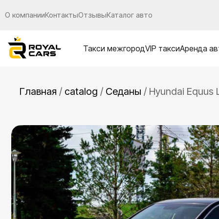
О компании
Контакты
Отзывы
Каталог авто
Такси межгород
VIP такси
Аренда ав
Главная
/
catalog
/
Седаны
/
Hyundai Equus 