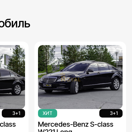
обиль
3+1
ХИТ
3+1
class
Mercedes-Benz S-class
W221 Long