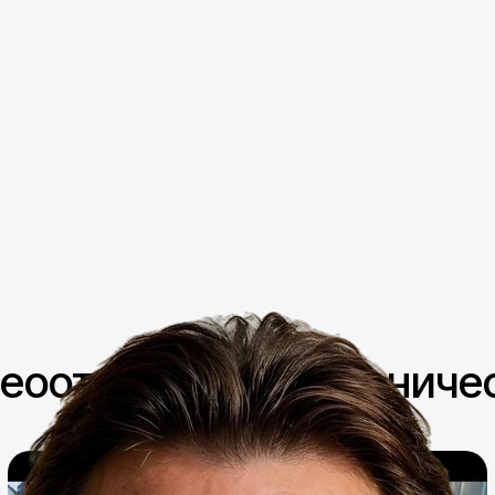
[ Отзывы ]
еоотзывы о сотрудниче