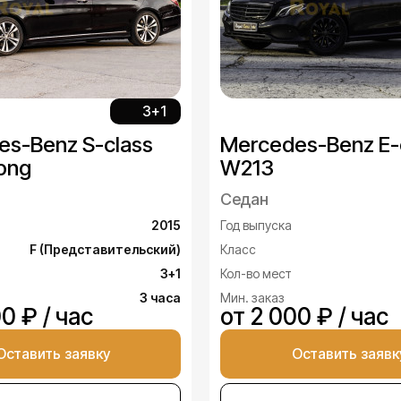
3+1
es-Benz S-class
Mercedes-Benz E-
ong
W213
Седан
2015
Год выпуска
F (Представительский)
Класс
3+1
Кол-во мест
3 часа
Мин. заказ
0 ₽ / час
от 2 000 ₽ / час
Оставить заявку
Оставить заявк