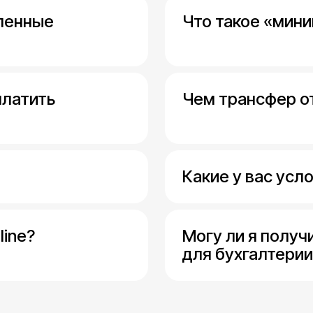
аленные
Что такое «мин
платить
Чем трансфер о
Какие у вас усло
line?
Могу ли я получ
для бухгалтерии