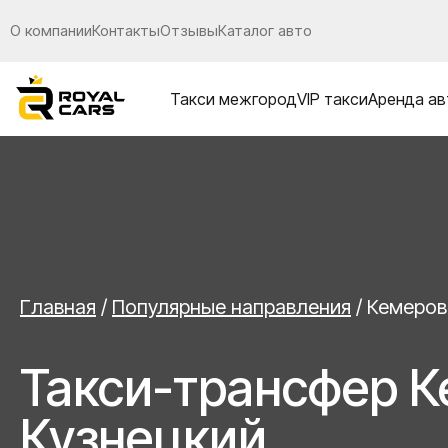
О компании
Контакты
Отзывы
Каталог авто
Такси межгород
VIP такси
Аренда ав
Главная
/
Популярные направления
/
Кемеров
Такси-трансфер 
Кузнецкий