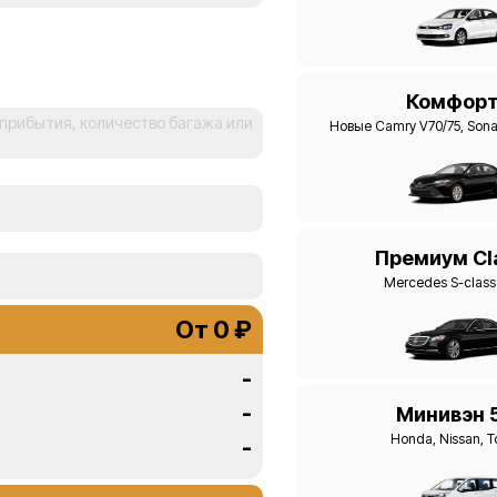
Комфор
Новые Camry V70/75, Son
Премиум Cl
Mercedes S-clas
От 0 ₽
-
-
Минивэн 
Honda, Nissan, T
-