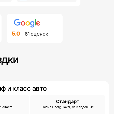
5.0
– 61 оценок
здки
ф и класс авто
м
Стандарт
an Almera
Новые Chery, Haval, Kia и подобные