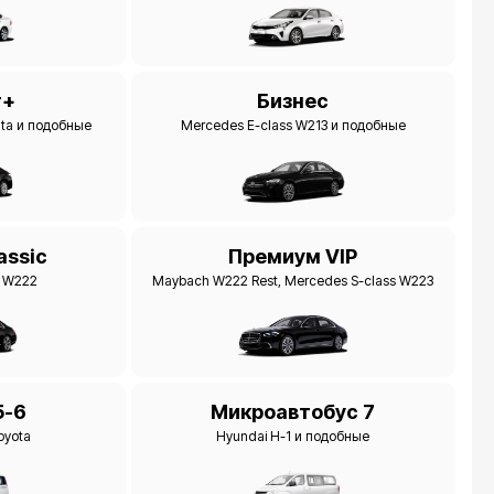
т+
Бизнес
ata и подобные
Mercedes E-class W213 и подобные
assic
Премиум VIP
s W222
Maybach W222 Rest, Mercedes S-class W223
5-6
Микроавтобус 7
oyota
Hyundai H-1 и подобные