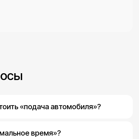
росы
стоить «подача автомобиля»?
имальное время»?