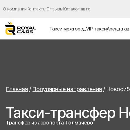
О компании
Контакты
Отзывы
Каталог авто
Такси межгород
VIP такси
Аренда ав
Главная
/
Популярные направления
/
Новосиб
Такси-трансфер 
Трансфер из аэропорта Толмачево