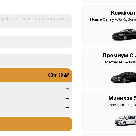
Комфор
Новые Camry V70/75, Son
Премиум Cl
Mercedes S-clas
От 0 ₽
-
-
Минивэн 
Honda, Nissan, T
-