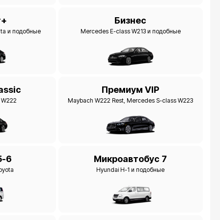
т+
Бизнес
ata и подобные
Mercedes E-class W213 и подобные
assic
Премиум VIP
s W222
Maybach W222 Rest, Mercedes S-class W223
5-6
Микроавтобус 7
oyota
Hyundai H-1 и подобные