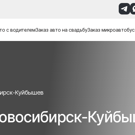
то с водителем
Заказ авто на свадьбу
Заказ микроавтобус
ирск-Куйбышев
Новосибирск-Куйб