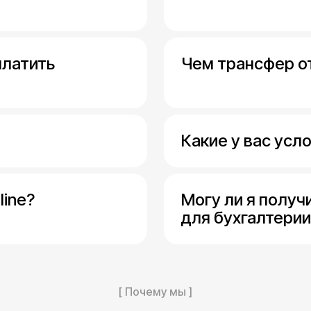
платить
Чем трансфер о
Какие у вас усло
line?
Могу ли я получ
для бухгалтерии
[ Почему мы ]