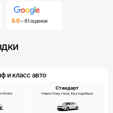
5.0
– 61 оценок
здки
ф и класс авто
м
Стандарт
an Almera
Новые Chery, Haval, Kia и подобные